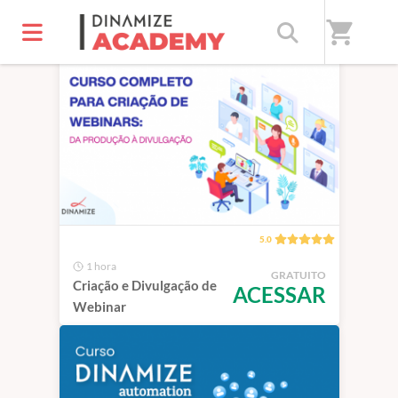
Início
/
Cursos
shopping_cart
5.0
1 hora
GRATUITO
Criação e Divulgação de
ACESSAR
Webinar