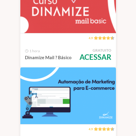
4.9
GRATUITO
1 hora
ACESSAR
Dinamize Mail ? Básico
4.9