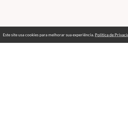
Este site usa cookies para melhorar sua experiência.
Política de Privac
Atendimento
Páginas
(11) 4007-1251
Política de Privacidade
Fale Conosco
Selos e certificados
Formas de pagamento