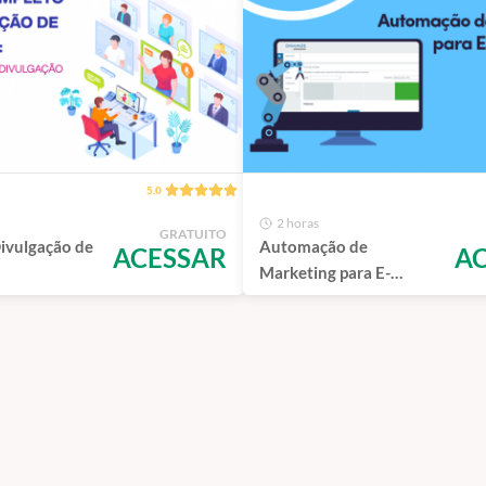
5.0
2 horas
GRATUITO
Divulgação de
Automação de
ACESSAR
A
Marketing para E-
commerce