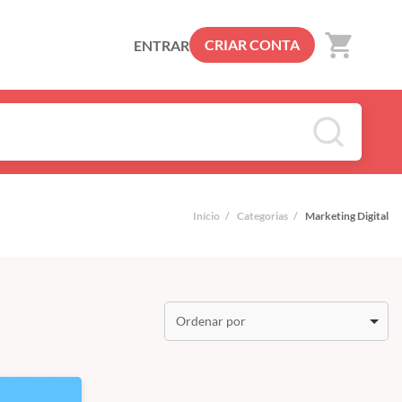
shopping_cart
CRIAR CONTA
ENTRAR
Início
/
Categorias
/
Marketing Digital
Ordenar por